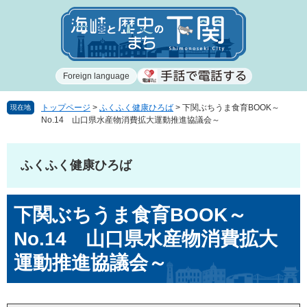
ペ
メ
ー
ニ
ジ
ュ
の
ー
先
を
Foreign language
頭
飛
で
ば
す
し
トップページ
>
ふくふく健康ひろば
>
下関ぶちうま食育BOOK～
現在地
No.14 山口県水産物消費拡大運動推進協議会～
。
て
本
文
ふくふく健康ひろば
へ
本
下関ぶちうま食育BOOK～
文
No.14 山口県水産物消費拡大
運動推進協議会～