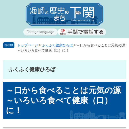
ペ
メ
ー
ニ
ジ
ュ
の
ー
先
を
Foreign language
頭
飛
で
ば
す
し
トップページ
>
ふくふく健康ひろば
>
～口から食べることは元気の源
現在地
～いろいろ食べて健康（口）に！
。
て
本
文
ふくふく健康ひろば
へ
本
～口から食べることは元気の源
文
～いろいろ食べて健康（口）
に！