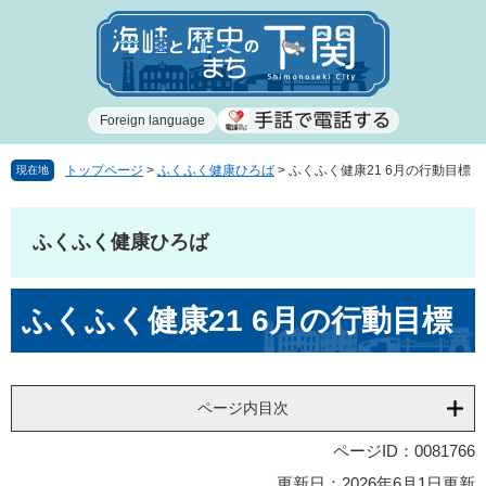
ペ
メ
ー
ニ
ジ
ュ
の
ー
先
を
Foreign language
頭
飛
で
ば
す
し
トップページ
>
ふくふく健康ひろば
>
ふくふく健康21 6月の行動目標
現在地
。
て
本
文
ふくふく健康ひろば
へ
本
ふくふく健康21 6月の行動目標
文
ページ内目次
ページID：0081766
更新日：2026年6月1日更新