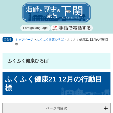
ペ
メ
ー
ニ
ジ
ュ
の
ー
先
を
Foreign language
頭
飛
で
ば
す
し
トップページ
>
ふくふく健康ひろば
>
ふくふく健康21 12月の行動目
現在地
標
。
て
本
文
ふくふく健康ひろば
へ
本
ふくふく健康21 12月の行動目
文
標
ページ内目次