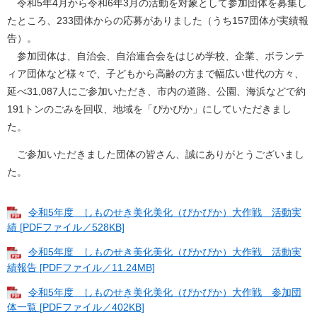
令和5年4月から令和6年3月の活動を対象として参加団体を募集し
たところ、233団体からの応募がありました（うち157団体が実績報
告）。
参加団体は、自治会、自治連合会をはじめ学校、企業、ボランテ
ィア団体など様々で、子どもから高齢の方まで幅広い世代の方々、
延べ31,087人にご参加いただき、市内の道路、公園、海浜などで約
191トンのごみを回収、地域を「ぴかぴか」にしていただきまし
た。
ご参加いただきました団体の皆さん、誠にありがとうございまし
た。
令和5年度 しものせき美化美化（ぴかぴか）大作戦 活動実
績 [PDFファイル／528KB]
令和5年度 しものせき美化美化（ぴかぴか）大作戦 活動実
績報告 [PDFファイル／11.24MB]
令和5年度 しものせき美化美化（ぴかぴか）大作戦 参加団
体一覧 [PDFファイル／402KB]