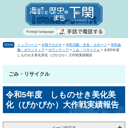
ペ
メ
ー
ニ
ジ
ュ
の
ー
先
を
Foreign language
頭
飛
で
ば
す
し
トップページ
>
分類でさがす
>
市民活動・文化・スポーツ
>
市民協
現在地
働・ボランティア
>
ボランティア
>
ごみ・リサイクル
>
令和5年度
。
て
しものせき美化美化（ぴかぴか）大作戦実績報告
本
文
へ
ごみ・リサイクル
本
令和5年度 しものせき美化美
文
化（ぴかぴか）大作戦実績報告
ページ内目次