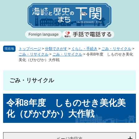
ペ
メ
ー
ニ
ジ
ュ
の
ー
先
を
Foreign language
頭
飛
で
ば
す
し
トップページ
>
分類でさがす
>
くらし・手続き
>
ごみ・リサイクル
>
現在地
ごみ・リサイクル
>
ごみ・リサイクル
>
令和8年度 しものせき美化
。
て
美化（ぴかぴか）大作戦
本
文
へ
ごみ・リサイクル
本
令和8年度 しものせき美化美
文
化（ぴかぴか）大作戦
ページ内目次