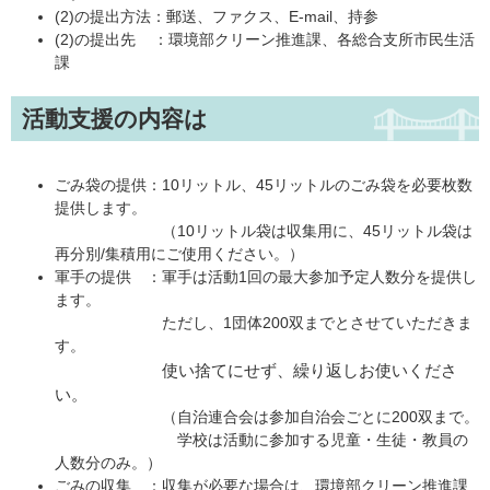
(2)の提出方法：郵送、ファクス、E-mail、持参
(2)の提出先 ：環境部クリーン推進課、各総合支所市民生活
課
活動支援の内容は
ごみ袋の提供：10リットル、45リットルのごみ袋を必要枚数
提供します。
（10リットル袋は収集用に、45リットル袋は
再分別/集積用にご使用ください。）
軍手の提供 ：軍手は活動1回の最大参加予定人数分を提供し
ます。
ただし、1団体200双までとさせていただきま
す。
使い捨てにせず、繰り返しお使いくださ
い。
（自治連合会は参加自治会ごとに200双まで。
学校は活動に参加する児童・生徒・教員の
人数分のみ。）
ごみの収集 ：収集が必要な場合は、環境部クリーン推進課