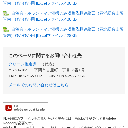
管内）ぴかぴか用 [Excelファイル／30KB]
自治会・ボランティア清掃ごみ収集依頼連絡票（豊浦総合支所
管内）ぴかぴか用 [Excelファイル／30KB]
自治会・ボランティア清掃ごみ収集依頼連絡票（豊北総合支所
管内）ぴかぴか用 [Excelファイル／29KB]
このページに関するお問い合わせ先
クリーン推進課
代表
〒751-0847
下関市古屋町一丁目18番1号
Tel：083-252-7165
Fax：083-252-1956
メールでのお問い合わせはこちら
PDF形式のファイルをご覧いただく場合には、Adobe社が提供するAdobe
Readerが必要です。
Adobe Readerをお持ちでない方は、バナーのリンク先からダウンロードしてく