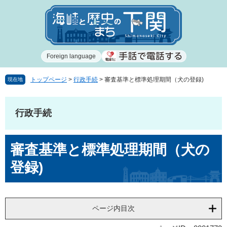
ペ
メ
ー
ニ
ジ
ュ
の
ー
先
を
Foreign language
頭
飛
で
ば
す
し
トップページ
>
行政手続
>
審査基準と標準処理期間（犬の登録)
現在地
。
て
本
文
行政手続
へ
本
審査基準と標準処理期間（犬の
文
登録)
ページ内目次