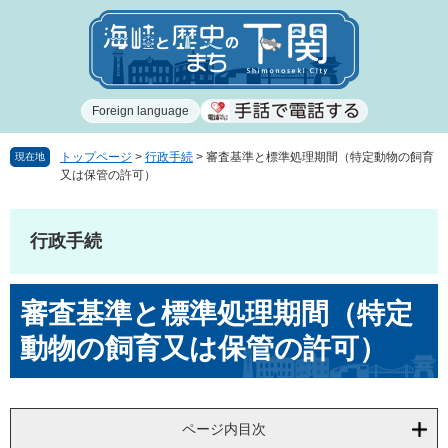
ペ
メ
ー
ニ
ジ
ュ
の
ー
先
を
Foreign language
頭
飛
で
ば
す
し
トップページ
>
行政手続
>
審査基準と標準処理期間（特定動物の飼育
現在地
又は保管の許可）
。
て
本
文
行政手続
へ
本
審査基準と標準処理期間（特定
文
動物の飼育又は保管の許可）
ページ内目次