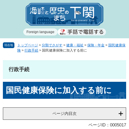
ペ
メ
ー
ニ
ジ
ュ
の
ー
先
を
Foreign language
頭
飛
で
ば
す
し
トップページ
>
分類でさがす
>
健康・福祉
>
保険・年金
>
国民健康保
現在地
険
>
行政手続
>
国民健康保険に加入する前に
。
て
本
文
行政手続
へ
本
国民健康保険に加入する前に
文
ページ内目次
ページID：0005017