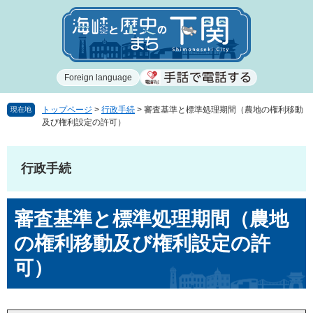
ペ
メ
ー
ニ
ジ
ュ
の
ー
先
を
Foreign language
頭
飛
で
ば
す
し
トップページ
>
行政手続
>
審査基準と標準処理期間（農地の権利移動
現在地
及び権利設定の許可）
。
て
本
文
行政手続
へ
本
審査基準と標準処理期間（農地
文
の権利移動及び権利設定の許
可）