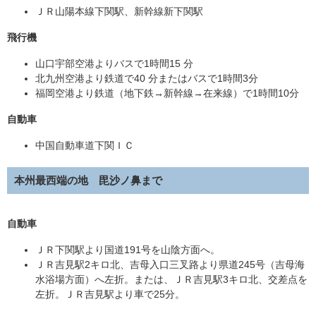
ＪＲ山陽本線下関駅、新幹線新下関駅
飛行機
山口宇部空港よりバスで1時間15 分
北九州空港より鉄道で40 分またはバスで1時間3分
福岡空港より鉄道（地下鉄→新幹線→在来線）で1時間10分
自動車
中国自動車道下関ＩＣ
本州最西端の地 毘沙ノ鼻まで
自動車
ＪＲ下関駅より国道191号を山陰方面へ。
ＪＲ吉見駅2キロ北、吉母入口三叉路より県道245号（吉母海
水浴場方面）へ左折。または、ＪＲ吉見駅3キロ北、交差点を
左折。ＪＲ吉見駅より車で25分。