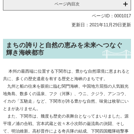
ページ内目次
ページID：0001017
更新日：2021年11月29日更新
まちの誇りと自然の恵みを未来へつなぐ
輝き海峡都市
本州の最西端に位置する下関市は、豊かな自然環境に恵まれると
共に、多くの歴史遺産を有する歴史と海峡のまちです。
九州と船の往来を眼前に臨む関門海峡、中国地方屈指の人気観光
地角島、数多くの温泉、フク（河豚）、ウニ、クジラ、アンコウ、
イカの「五馳走」など、下関市が誇る豊かな自然、味覚は枚挙にい
とまがありません。
また、下関市は、幾度も歴史の表舞台となってまいりました。源
平壇ノ浦の合戦、宮本武蔵と佐々木小次郎の巌流島の決闘、そし
て、明治維新。高杉晋作による奇兵隊の結成、下関四国艦隊砲撃事