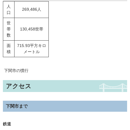
人
269,486人
口
世
帯
130,458世帯
数
面
715.93平方キロ
積
メートル
下関市の慣行
アクセス
下関市まで
鉄道