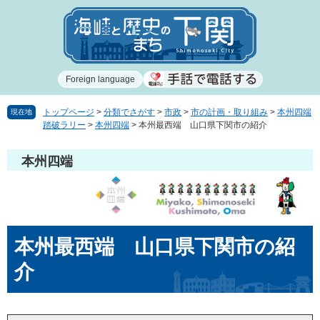
ペ
メ
ー
ニ
ジ
ュ
の
ー
先
を
Foreign language
頭
飛
で
ば
す
し
トップページ
>
分類でさがす
>
市政
>
市の計画・取り組み
>
本州四端
現在地
踏破ラリー
>
本州四端
>
本州最西端 山口県下関市の紹介
。
て
本
文
本州四端
へ
本
本州最西端 山口県下関市の紹
文
介