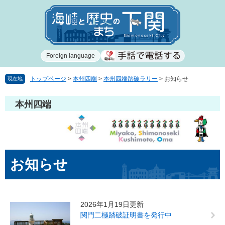
ペ
メ
ー
ニ
ジ
ュ
の
ー
先
を
Foreign language
頭
飛
で
ば
す
し
トップページ
>
本州四端
>
本州四端踏破ラリー
>
お知らせ
現在地
。
て
本
本州四端
文
へ
本
お知らせ
文
2026年1月19日更新
関門二極踏破証明書を発行中