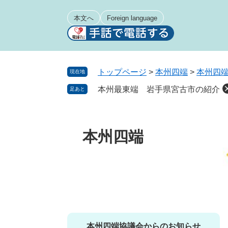
ペ
メ
ー
ニ
本文へ
Foreign language
ジ
ュ
の
ー
先
を
頭
飛
トップページ
>
本州四端
>
本州四
現在地
で
ば
本州最東端 岩手県宮古市の紹介
足あと
す
し
。
て
本
文
本州四端
へ
本州四端協議会からのお知らせ