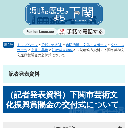
ペ
メ
ー
ニ
ジ
ュ
の
ー
先
を
Foreign language
頭
飛
で
ば
す
し
トップページ
>
分類でさがす
>
市民活動・文化・スポーツ
>
文化・ス
現在地
ポーツ
>
文化・芸術
>
記者発表資料
>
（記者発表資料）下関市芸術文
。
て
化振興賞賜金の交付式について
本
文
へ
記者発表資料
本
（記者発表資料）下関市芸術文
文
化振興賞賜金の交付式について
ページ内目次