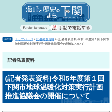
ペ
メ
ー
ニ
ジ
ュ
の
ー
先
を
Foreign language
頭
飛
で
ば
す
し
トップページ
>
記者発表資料
>
(記者発表資料)令和5年度第１回下関市
現在地
地球温暖化対策実行計画推進協議会の開催について
。
て
本
文
記者発表資料
へ
本
(記者発表資料)令和5年度第１回
文
下関市地球温暖化対策実行計画
推進協議会の開催について