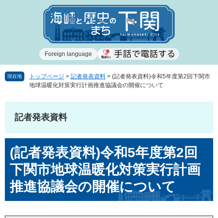
ペ
メ
ー
ニ
ジ
ュ
の
ー
先
を
Foreign language
頭
飛
で
ば
す
し
トップページ
>
記者発表資料
>
(記者発表資料)令和5年度第2回下関市
現在地
地球温暖化対策実行計画推進協議会の開催について
。
て
本
文
記者発表資料
へ
本
(記者発表資料)令和5年度第2回
文
下関市地球温暖化対策実行計画
推進協議会の開催について