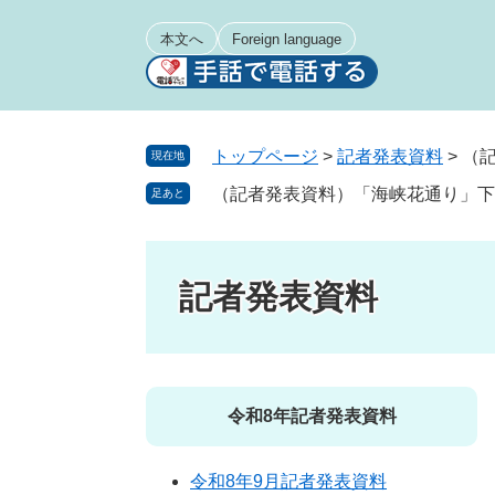
ペ
メ
ー
ニ
本文へ
Foreign language
ジ
ュ
の
ー
先
を
頭
飛
トップページ
>
記者発表資料
>
（
現在地
で
ば
（記者発表資料）「海峡花通り」下
足あと
す
し
。
て
本
文
記者発表資料
へ
令和8年記者発表資料
令和8年9月記者発表資料