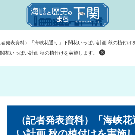
記者発表資料）「海峡花通り」下関花いっぱい計画 秋の植付け
関花いっぱい計画 秋の植付けを実施します。
本
文
（記者発表資料）「海峡花
い計画 秋の植付けを実施