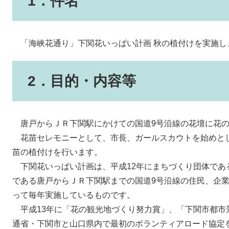
1．件名
「海峡花通り」下関花いっぱい計画 秋の植付けを実施し
2．目的・内容等
唐戸からＪＲ下関駅にかけての国道9号沿線の花壇に花の
花苗セレモニーとして、市長、ガールスカウトを始めと
苗の植付けを行います。
下関花いっぱい計画は、平成12年にまちづくり団体であ
である唐戸からＪＲ下関駅までの国道9号沿線の住民、企
って毎年実施しているものです。
平成13年に「花の観光地づくり努力賞」、「下関市都市
通省・下関市と山口県内で最初のボランティアロード協定