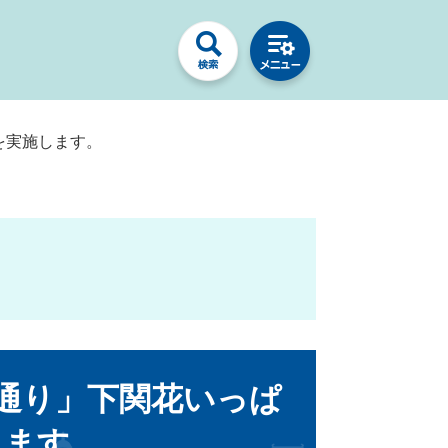
を実施します。
通り」下関花いっぱ
します。