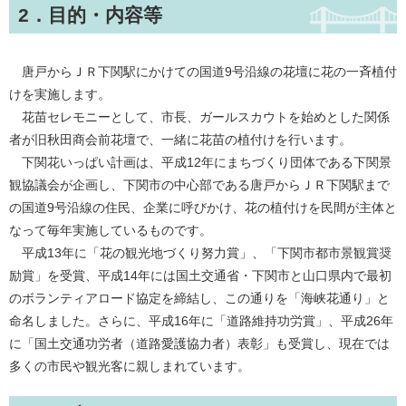
2．目的・内容等
唐戸からＪＲ下関駅にかけての国道9号沿線の花壇に花の一斉植付
けを実施します。
花苗セレモニーとして、市長、ガールスカウトを始めとした関係
者が旧秋田商会前花壇で、一緒に花苗の植付けを行います。
下関花いっぱい計画は、平成12年にまちづくり団体である下関景
観協議会が企画し、下関市の中心部である唐戸からＪＲ下関駅まで
の国道9号沿線の住民、企業に呼びかけ、花の植付けを民間が主体と
なって毎年実施しているものです。
平成13年に「花の観光地づくり努力賞」、「下関市都市景観賞奨
励賞」を受賞、平成14年には国土交通省・下関市と山口県内で最初
のボランティアロード協定を締結し、この通りを「海峡花通り」と
命名しました。さらに、平成16年に「道路維持功労賞」、平成26年
に「国土交通功労者（道路愛護協力者）表彰」も受賞し、現在では
多くの市民や観光客に親しまれています。