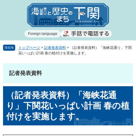
ペ
メ
ー
ニ
ジ
ュ
の
ー
先
を
Foreign language
頭
飛
で
ば
す
し
トップページ
>
記者発表資料
>
（記者発表資料）「海峡花通り」下関
現在地
花いっぱい計画 春の植付けを実施します。
。
て
本
文
記者発表資料
へ
本
（記者発表資料）「海峡花通
文
り」下関花いっぱい計画 春の植
付けを実施します。