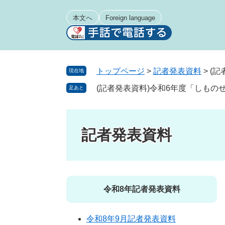
ペ
メ
ー
ニ
本文へ
Foreign language
ジ
ュ
の
ー
先
を
頭
飛
トップページ
>
記者発表資料
>
(
現在地
で
ば
(記者発表資料)令和6年度「しも
足あと
す
し
。
て
本
文
記者発表資料
へ
令和8年記者発表資料
令和8年9月記者発表資料