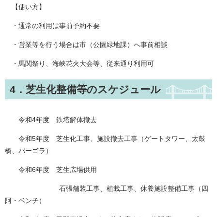
【使い方】
・通常の利用は事前予約不要
・営業等を行う場合は市（公園緑地課）へ事前相談
・馬関祭り、海峡花火大会等、従来通り利用可
4．芝生化整備等のスケジュール
令和4年度 鉄塔解体撤去
令和5年度 芝生化工事、施設撤去工事（ゲートタワー、太鼓
橋、パーゴラ）
令和6年度 芝生広場供用
石張舗装工事、植栽工事、休養施設整備工事（四
阿・ベンチ）