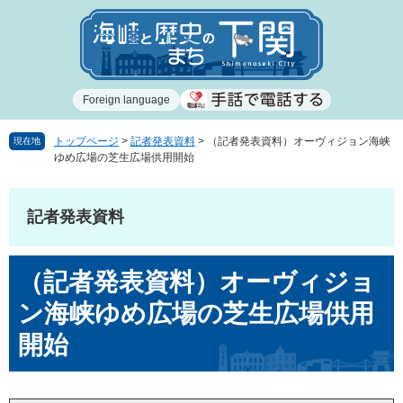
ペ
メ
ー
ニ
ジ
ュ
の
ー
先
を
Foreign language
頭
飛
で
ば
す
し
トップページ
>
記者発表資料
>
（記者発表資料）オーヴィジョン海峡
現在地
ゆめ広場の芝生広場供用開始
。
て
本
文
記者発表資料
へ
本
（記者発表資料）オーヴィジョ
文
ン海峡ゆめ広場の芝生広場供用
開始