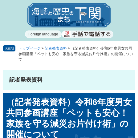
ペ
メ
ー
ニ
ジ
ュ
の
ー
先
を
Foreign language
頭
飛
で
ば
す
し
トップページ
>
記者発表資料
>
（記者発表資料）令和6年度男女共同
現在地
参画講座「ペットも安心！家族を守る減災お片付け術」の開催につい
。
て
て
本
文
へ
記者発表資料
本
（記者発表資料）令和6年度男女
文
共同参画講座「ペットも安心！
家族を守る減災お片付け術」の
開催について