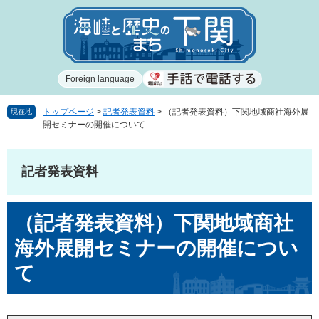
ペ
メ
ー
ニ
ジ
ュ
の
ー
先
を
Foreign language
頭
飛
で
ば
す
し
トップページ
>
記者発表資料
>
（記者発表資料）下関地域商社海外展
現在地
開セミナーの開催について
。
て
本
文
記者発表資料
へ
本
（記者発表資料）下関地域商社
文
海外展開セミナーの開催につい
て