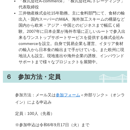
「株式会社A-commerce」「株式会社ACトレーディング」
代表取締役
三井物産株式会社15年勤務。主に食料部門にて、食材の輸
出入・国内スーパーのM&A、海外加工スキームの構築など
国内から欧米・アジア・中国とのビジネスまで幅広く経
験。2007年に日本企業が海外市場に正しいルートで参入出
来るワンストップサポートサービスを提供する株式会社A-
commerceを設立。自身で貿易企業も運営、イタリア食材
の輸入から日本食の輸出まで手がけている。また欧州に現
地法人も設立。現地進出や海外企業の誘致、インバウンド
サポートまで様々なプロジェクトを展開中。
６ 参加方法・定員
参加方法：メール又は
参加フォーム
＜外部リンク＞
（オンラ
イン）による申込み
定員：100人（先着）
※参加申込は令和6年9月17日（火）まで