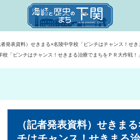
記者発表資料）せきまる×名陵中学校「ピンチはチャンス！せき
学校「ピンチはチャンス！せきまる治療でまちをＰＲ大作戦！
本
文
（記者発表資料）せきまる
チはチャンス！せきまる治