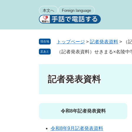
ペ
メ
ー
ニ
本文へ
Foreign language
ジ
ュ
の
ー
先
を
頭
飛
トップページ
>
記者発表資料
>
（
現在地
で
ば
（記者発表資料）せきまる×名陵中
足あと
す
し
。
て
本
文
記者発表資料
へ
令和8年記者発表資料
令和8年9月記者発表資料