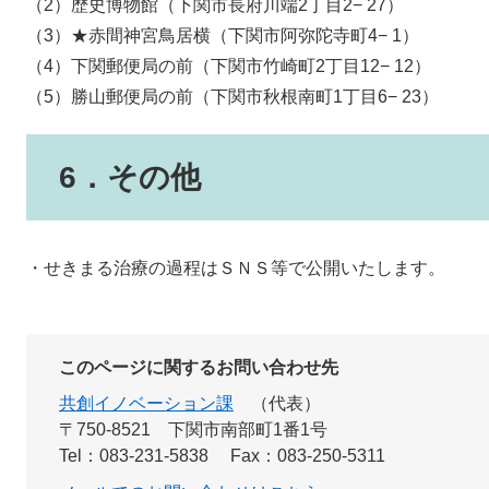
（2）歴史博物館（下関市長府川端2丁目2− 27）
（3）★赤間神宮鳥居横（下関市阿弥陀寺町4− 1）
（4）下関郵便局の前（下関市竹崎町2丁目12− 12）
（5）勝山郵便局の前（下関市秋根南町1丁目6− 23）
6．その他
・せきまる治療の過程はＳＮＳ等で公開いたします。
このページに関するお問い合わせ先
共創イノベーション課
代表
〒750-8521
下関市南部町1番1号
Tel：083-231-5838
Fax：083-250-5311