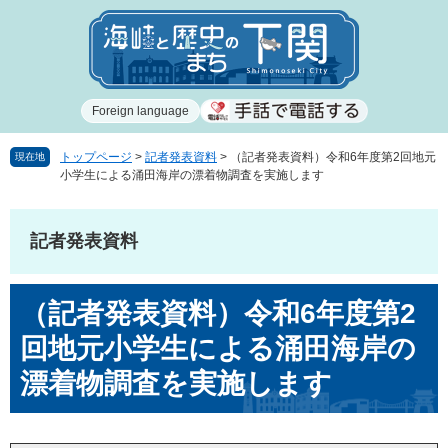
ペ
メ
ー
ニ
ジ
ュ
の
ー
先
を
Foreign language
頭
飛
で
ば
す
し
トップページ
>
記者発表資料
>
（記者発表資料）令和6年度第2回地元
現在地
小学生による涌田海岸の漂着物調査を実施します
。
て
本
文
記者発表資料
へ
本
（記者発表資料）令和6年度第2
文
回地元小学生による涌田海岸の
漂着物調査を実施します