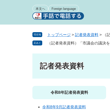
ペ
メ
ー
ニ
本文へ
Foreign language
ジ
ュ
の
ー
先
を
頭
飛
トップページ
>
記者発表資料
>
（
現在地
で
ば
（記者発表資料）「市議会の議決を
足あと
す
し
。
て
本
文
記者発表資料
へ
令和8年記者発表資料
令和8年9月記者発表資料