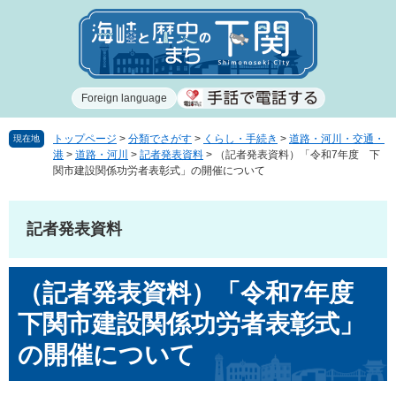
ペ
メ
ー
ニ
ジ
ュ
の
ー
先
を
Foreign language
頭
飛
で
ば
す
し
トップページ
>
分類でさがす
>
くらし・手続き
>
道路・河川・交通・
現在地
港
>
道路・河川
>
記者発表資料
>
（記者発表資料）「令和7年度 下
。
て
関市建設関係功労者表彰式」の開催について
本
文
へ
記者発表資料
本
（記者発表資料）「令和7年度
文
下関市建設関係功労者表彰式」
の開催について