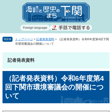
ペ
メ
ー
ニ
ジ
ュ
の
ー
先
を
Foreign language
頭
飛
で
ば
す
し
トップページ
>
記者発表資料
>
（記者発表資料）令和6年度第4回下関
現在地
市環境審議会の開催について
。
て
本
文
記者発表資料
へ
本
（記者発表資料）令和6年度第4
文
回下関市環境審議会の開催につ
いて