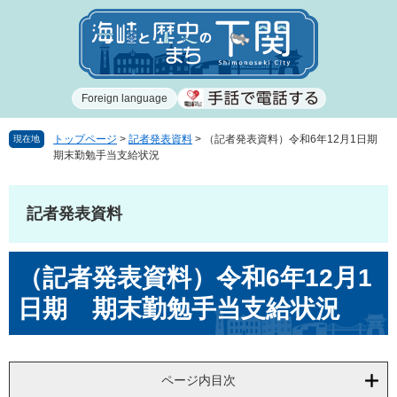
ペ
メ
ー
ニ
ジ
ュ
の
ー
先
を
Foreign language
頭
飛
で
ば
す
し
トップページ
>
記者発表資料
>
（記者発表資料）令和6年12月1日期
現在地
期末勤勉手当支給状況
。
て
本
文
記者発表資料
へ
本
（記者発表資料）令和6年12月1
文
日期 期末勤勉手当支給状況
ページ内目次