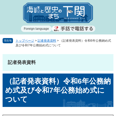
ペ
メ
ー
ニ
ジ
ュ
の
ー
先
を
Foreign language
頭
飛
で
ば
す
し
トップページ
>
記者発表資料
>
（記者発表資料）令和6年公務納め式
現在地
及び令和7年公務始め式について
。
て
本
文
記者発表資料
へ
本
（記者発表資料）令和6年公務納
文
め式及び令和7年公務始め式に
ついて