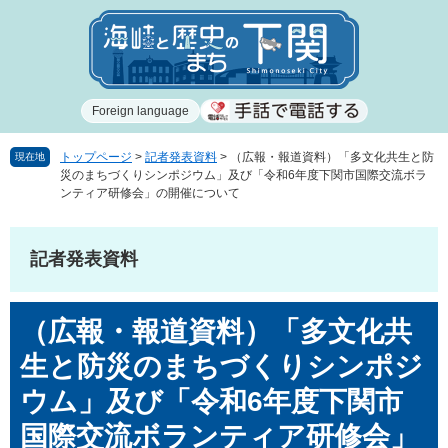
ペ
メ
ー
ニ
ジ
ュ
の
ー
先
を
Foreign language
頭
飛
で
ば
す
し
トップページ
>
記者発表資料
>
（広報・報道資料）「多文化共生と防
現在地
災のまちづくりシンポジウム」及び「令和6年度下関市国際交流ボラ
。
て
ンティア研修会」の開催について
本
文
へ
記者発表資料
本
（広報・報道資料）「多文化共
文
生と防災のまちづくりシンポジ
ウム」及び「令和6年度下関市
国際交流ボランティア研修会」