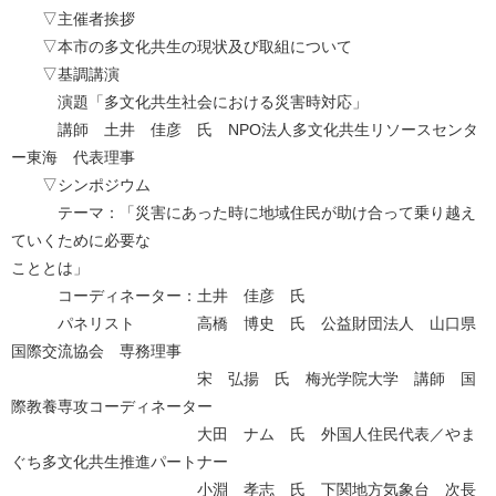
▽主催者挨拶
▽本市の多文化共生の現状及び取組について
▽基調講演
演題「多文化共生社会における災害時対応」
講師 土井 佳彦 氏 NPO法人多文化共生リソースセンタ
ー東海 代表理事
▽シンポジウム
テーマ：「災害にあった時に地域住民が助け合って乗り越え
ていくために必要な
こととは」
コーディネーター：土井 佳彦 氏
パネリスト 高橋 博史 氏 公益財団法人 山口県
国際交流協会 専務理事
宋 弘揚 氏 梅光学院大学 講師 国
際教養専攻コーディネーター
大田 ナム 氏 外国人住民代表／やま
ぐち多文化共生推進パートナー
小淵 孝志 氏 下関地方気象台 次長