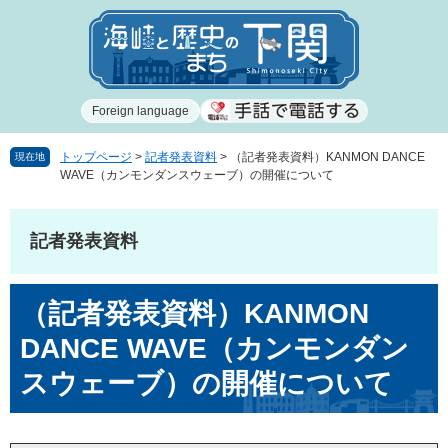
ペ
メ
ー
ニ
ジ
ュ
の
ー
先
を
Foreign language
頭
飛
で
ば
す
し
トップページ
>
記者発表資料
>
（記者発表資料）KANMON DANCE
現在地
WAVE（カンモンダンスウェーブ）の開催について
。
て
本
文
記者発表資料
へ
本
（記者発表資料）KANMON
文
DANCE WAVE（カンモンダン
スウェーブ）の開催について