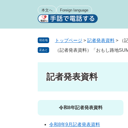
ペ
メ
ー
ニ
本文へ
Foreign language
ジ
ュ
の
ー
先
を
頭
飛
トップページ
>
記者発表資料
>
（記
現在地
で
ば
（記者発表資料）「おもし路地SUM
足あと
す
し
。
て
本
文
記者発表資料
へ
令和8年記者発表資料
令和8年9月記者発表資料