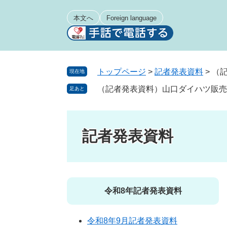
ペ
メ
ー
ニ
本文へ
Foreign language
ジ
ュ
の
ー
先
を
頭
飛
トップページ
>
記者発表資料
>
（
現在地
で
ば
（記者発表資料）山口ダイハツ販売
足あと
す
し
。
て
本
文
記者発表資料
へ
令和8年記者発表資料
令和8年9月記者発表資料