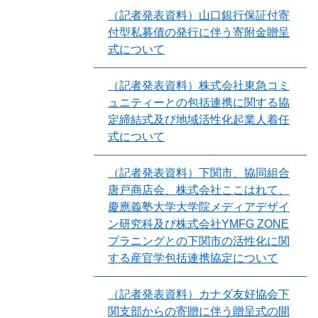
（記者発表資料）山口銀行保証付寄
付型私募債の発行に伴う寄附金贈呈
式について
（記者発表資料）株式会社東急コミ
ュニティーとの包括連携に関する協
定締結式及び地域活性化起業人着任
式について
（記者発表資料）下関市、協同組合
唐戸商店会、株式会社ここはれて、
慶應義塾大学大学院メディアデザイ
ン研究科及び株式会社YMFG ZONE
プラニングとの下関市の活性化に関
する産官学包括連携協定について
（記者発表資料）カナダ友好協会下
関支部からの寄贈に伴う贈呈式の開