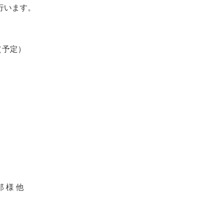
行います。
（予定）
 様 他