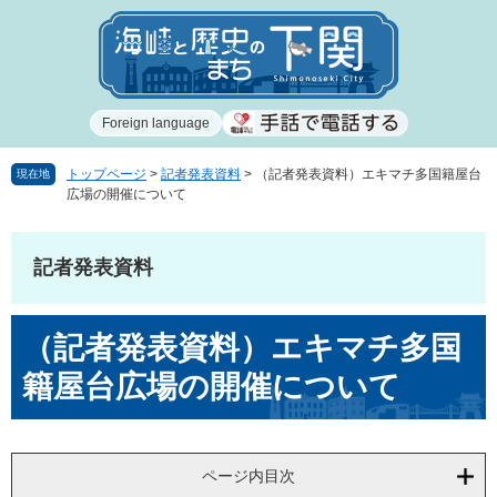
ペ
メ
ー
ニ
ジ
ュ
の
ー
先
を
Foreign language
頭
飛
で
ば
す
し
トップページ
>
記者発表資料
>
（記者発表資料）エキマチ多国籍屋台
現在地
広場の開催について
。
て
本
文
記者発表資料
へ
本
（記者発表資料）エキマチ多国
文
籍屋台広場の開催について
ページ内目次