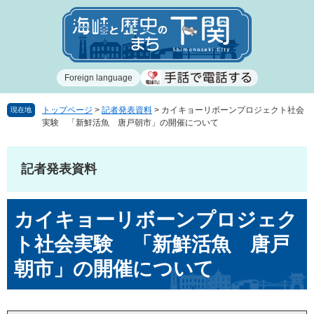
ペ
メ
ー
ニ
ジ
ュ
の
ー
先
を
Foreign language
頭
飛
で
ば
す
し
トップページ
>
記者発表資料
>
カイキョーリボーンプロジェクト社会
現在地
実験 「新鮮活魚 唐戸朝市」の開催について
。
て
本
文
記者発表資料
へ
本
カイキョーリボーンプロジェク
文
ト社会実験 「新鮮活魚 唐戸
朝市」の開催について