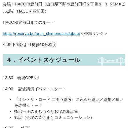
会場：HACORI豊前田（山口県下関市豊前田町２丁目１−１５SMAビ
ル2階 HACORI豊前田）
HACORI豊前田までのルート
https://reserva.be/arch_shimonoseki/about
＜外部リンク＞
※JR下関駅より徒歩10分程度
４．イベントスケジュール
13:30 会場OPEN！
14:00 記念講演イベントスタート
『オン・ザ・ロード 二拠点思考』に込めた思い／思想／狙い
を赤裸々トーク
指出一正のまちづくりお悩み相談室
歓談（会場の皆さまとコミュニケーション）