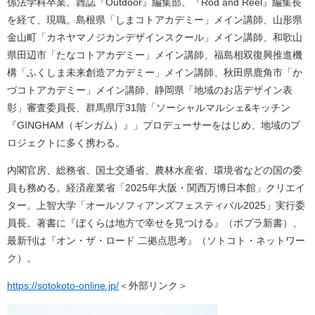
係法学科卒業。雑誌『Outdoor』編集部、『Rod and Reel』編集長
を経て、現職。島根県「しまコトアカデミー」メイン講師、山形県
金山町「カネヤマノジカンデザインスクール」メイン講師、和歌山
県田辺市「たなコトアカデミー」メイン講師、福島相双復興推進機
構「ふくしま未来創造アカデミー」メイン講師、秋田県鹿角市「か
づコトアカデミー」メイン講師、静岡県「地域のお店デザイン表
彰」審査委員長、群馬県庁31階「ソーシャルマルシェ&キッチン
『GINGHAM（ギンガム）』」プロデューサーをはじめ、地域のプ
ロジェクトに多く携わる。
内閣官房、総務省、国土交通省、農林水産省、環境省などの国の委
員も務める。経済産業省「2025年大阪・関西万博日本館」クリエイ
ター。上智大学「オールソフィアンズフェスティバル2025」実行委
員長。著書に『ぼくらは地方で幸せを見つける』（ポプラ新書）、
最新刊は『オン・ザ・ロード 二拠点思考』（ソトコト・ネットワー
ク）。
https://sotokoto-online.jp/
＜外部リンク＞