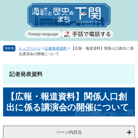
ペ
メ
ー
ニ
ジ
ュ
の
ー
先
を
Foreign language
頭
飛
で
ば
す
し
トップページ
>
記者発表資料
>
【広報・報道資料】関係人口創出に係
現在地
る講演会の開催について
。
て
本
文
記者発表資料
へ
本
【広報・報道資料】関係人口創
文
出に係る講演会の開催について
ページ内目次