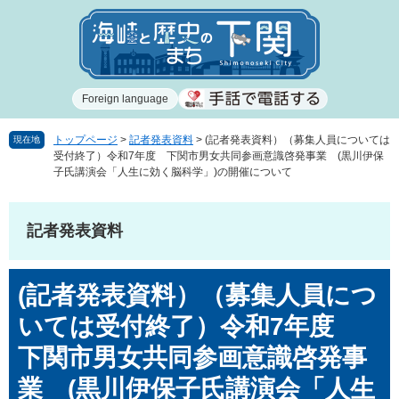
ペ
メ
ー
ニ
ジ
ュ
の
ー
先
を
Foreign language
頭
飛
で
ば
す
し
トップページ
>
記者発表資料
>
(記者発表資料）（募集人員については
現在地
受付終了）令和7年度 下関市男女共同参画意識啓発事業 (黒川伊保
。
て
子氏講演会「人生に効く脳科学」)の開催について
本
文
へ
記者発表資料
本
(記者発表資料）（募集人員につ
文
いては受付終了）令和7年度
下関市男女共同参画意識啓発事
業 (黒川伊保子氏講演会「人生