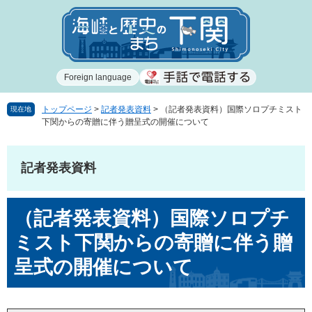
ペ
メ
ー
ニ
ジ
ュ
の
ー
先
を
Foreign language
頭
飛
で
ば
す
し
トップページ
>
記者発表資料
>
（記者発表資料）国際ソロプチミスト
現在地
下関からの寄贈に伴う贈呈式の開催について
。
て
本
文
記者発表資料
へ
本
（記者発表資料）国際ソロプチ
文
ミスト下関からの寄贈に伴う贈
呈式の開催について