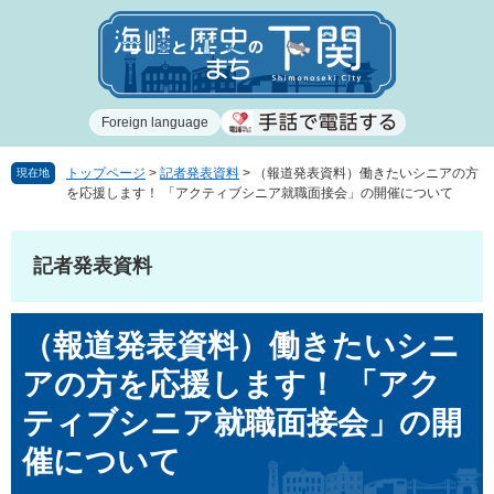
ペ
メ
ー
ニ
ジ
ュ
の
ー
先
を
Foreign language
頭
飛
で
ば
す
し
トップページ
>
記者発表資料
>
（報道発表資料）働きたいシニアの方
現在地
を応援します！ 「アクティブシニア就職面接会」の開催について
。
て
本
文
記者発表資料
へ
本
（報道発表資料）働きたいシニ
文
アの方を応援します！ 「アク
ティブシニア就職面接会」の開
催について