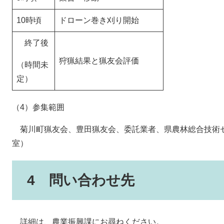
10時頃
ドローン巻き刈り開始
終了後
狩猟結果と猟友会評価
（時間未
定）
（4）参集範囲
菊川町猟友会、豊田猟友会、委託業者、県農林総合技術
室）
4 問い合わせ先
詳細は、農業振興課にお尋ねください。