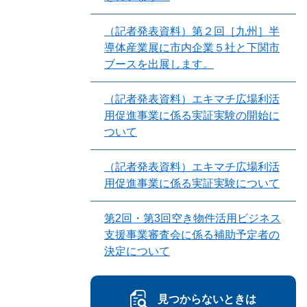
（記者発表資料）第２回［九州］半
導体産業展に市内企業５社と下関市
ブースを出展します。
（記者発表資料）エキマチ広場利活
用促進事業に係る実証実験の開始に
ついて
（記者発表資料）エキマチ広場利活
用促進事業に係る実証実験について
第2回・第3回空き物件活用ビジネス
支援事業審査会に係る補助予定者の
決定について
見つからないときは