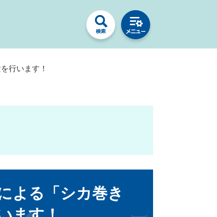
験を行います！
による「シカ巻き
います！