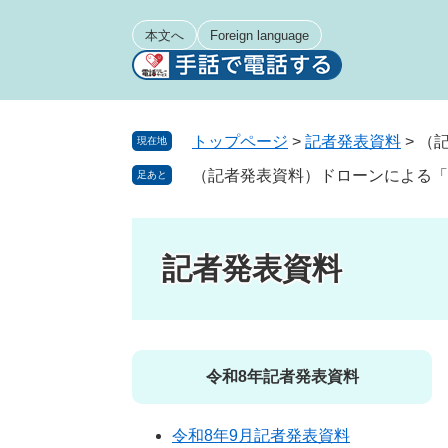
ペ
メ
ー
ニ
本文へ
Foreign language
ジ
ュ
の
ー
先
を
頭
飛
トップページ
>
記者発表資料
>
（
現在地
で
ば
（記者発表資料）ドローンによる「
足あと
す
し
。
て
本
文
記者発表資料
へ
令和8年記者発表資料
令和8年9月記者発表資料