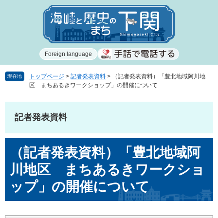
ペ
メ
ー
ニ
ジ
ュ
の
ー
先
を
Foreign language
頭
飛
で
ば
す
し
トップページ
>
記者発表資料
>
（記者発表資料）「豊北地域阿川地
現在地
区 まちあるきワークショップ」の開催について
。
て
本
文
記者発表資料
へ
本
（記者発表資料）「豊北地域阿
文
川地区 まちあるきワークショ
ップ」の開催について