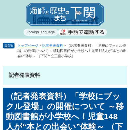
ペ
メ
ー
ニ
ジ
ュ
の
ー
先
を
Foreign language
頭
飛
で
ば
す
し
トップページ
>
記者発表資料
>
（記者発表資料）「学校にブックル登
現在地
場」の開催について ～移動図書館が小学校へ！児童148人が“本との出
。
て
会い”体験～ （下関市立王喜小学校）
本
文
へ
記者発表資料
本
（記者発表資料）「学校にブッ
文
クル登場」の開催について ～移
動図書館が小学校へ！児童148
人が“本との出会い”体験～ （下