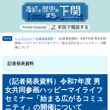
ペ
メ
ー
ニ
ジ
ュ
の
ー
先
を
Foreign language
頭
飛
で
ば
す
し
トップページ
>
記者発表資料
>
（記者発表資料）令和7年度 男女共同
現在地
参画ハッピーマイライフセミナー「始まる広がるコミュニティ」の開
。
て
催について
本
文
へ
記者発表資料
本
（記者発表資料）令和7年度 男
文
女共同参画ハッピーマイライフ
セミナー「始まる広がるコミュ
ニティ」の開催について