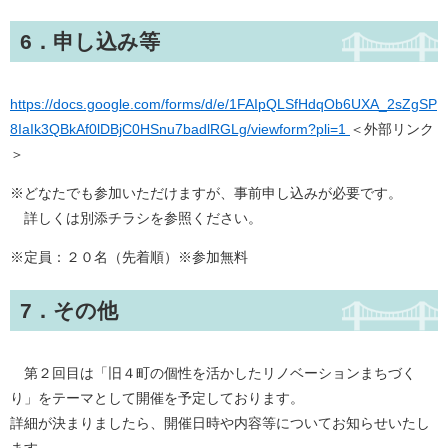
6．申し込み等
https://docs.google.com/forms/d/e/1FAIpQLSfHdqOb6UXA_2sZgSP
8IaIk3QBkAf0lDBjC0HSnu7badlRGLg/viewform?pli=1
＜外部リンク
＞
※どなたでも参加いただけますが、事前申し込みが必要です。
詳しくは別添チラシを参照ください。
※定員：２０名（先着順）※参加無料
7．その他
第２回目は「旧４町の個性を活かしたリノベーションまちづく
り」をテーマとして開催を予定しております。
詳細が決まりましたら、開催日時や内容等についてお知らせいたし