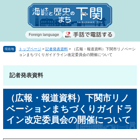
ペ
メ
ー
ニ
ジ
ュ
の
ー
先
を
Foreign language
頭
飛
で
ば
す
し
トップページ
>
記者発表資料
>
（広報・報道資料）下関市リノベーシ
現在地
ョンまちづくりガイドライン改定委員会の開催について
。
て
本
文
記者発表資料
へ
本
（広報・報道資料）下関市リノ
文
ベーションまちづくりガイドラ
イン改定委員会の開催について