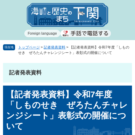
ペ
メ
ー
ニ
ジ
ュ
の
ー
先
を
Foreign language
頭
飛
で
ば
す
し
トップページ
>
記者発表資料
>
【記者発表資料】令和7年度「しもの
現在地
せき ぜろたんチャレンジシート」表彰式の開催について
。
て
本
文
記者発表資料
へ
本
【記者発表資料】令和7年度
文
「しものせき ぜろたんチャレ
ンジシート」表彰式の開催につ
いて