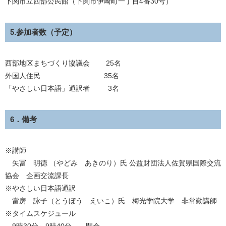
下関市立西部公民館（下関市伊崎町一丁目4番30号）
5.参加者数（予定）
西部地区まちづくり協議会 25名
外国人住民 35名
「やさしい日本語」通訳者 3名
6．備考
※講師
矢冨 明徳 （やどみ あきのり）氏 公益財団法人佐賀県国際交流
協会 企画交流課長
※やさしい日本語通訳
當房 詠子（とうぼう えいこ）氏 梅光学院大学 非常勤講師
※タイムスケジュール