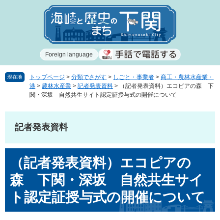
ペ
メ
ー
ニ
ジ
ュ
の
ー
先
を
Foreign language
頭
飛
で
ば
す
し
トップページ
>
分類でさがす
>
しごと・事業者
>
商工・農林水産業・
現在地
港
>
農林水産業
>
記者発表資料
>
（記者発表資料）エコピアの森 下
。
て
関・深坂 自然共生サイト認定証授与式の開催について
本
文
へ
記者発表資料
本
（記者発表資料）エコピアの
文
森 下関・深坂 自然共生サイ
ト認定証授与式の開催について