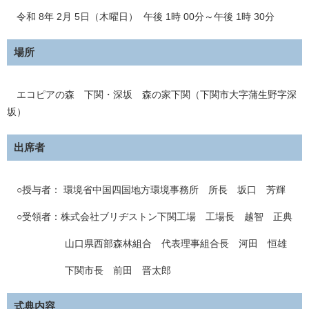
​ 令和 8年 2月 5日（木曜日） 午後 1時 00分～午後 1時 30分
場所
エコピアの森 下関・深坂 森の家下関（下関市大字蒲生野字深
坂）
出席者
○​授与者： 環境省中国四国地方環境事務所 所長 坂口 芳輝
○受領者：株式会社ブリヂストン下関工場 工場長 越智 正典
山口県西部森林組合 代表理事組合長 河田 恒雄
下関市長 前田 晋太郎
式典内容