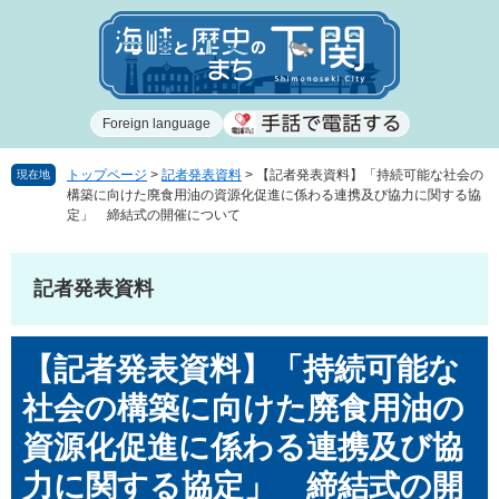
ペ
メ
ー
ニ
ジ
ュ
の
ー
先
を
Foreign language
頭
飛
で
ば
す
し
トップページ
>
記者発表資料
>
【記者発表資料】「持続可能な社会の
現在地
構築に向けた廃食用油の資源化促進に係わる連携及び協力に関する協
。
て
定」 締結式の開催について
本
文
へ
記者発表資料
本
【記者発表資料】「持続可能な
文
社会の構築に向けた廃食用油の
資源化促進に係わる連携及び協
力に関する協定」 締結式の開