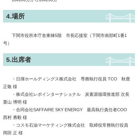
4.場所
下関市役所本庁舎東棟5階 市長応接室（下関市南部町1番1
号）
5.出席者
・日揮ホールディングス株式会社 専務執行役員 TCO 秋鹿
正敬 様
・株式会社レボインターナショナル 炭素源循環推進部 次長
栗山 博明 様
・合同会社SAFFAIRE SKY ENERGY 最高執行責任者COO
西村 勇毅 様
・コスモ石油マーケティング株式会社 取締役常務執行役員
岡田 正 様