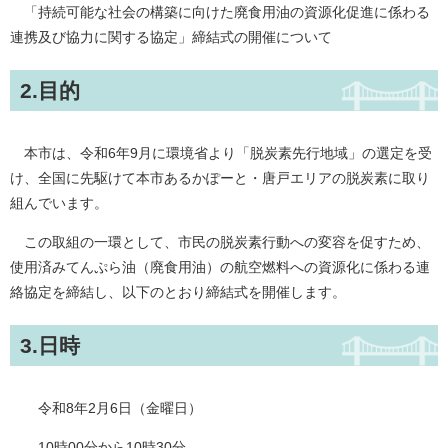
「持続可能な社会の構築に向けた廃食用油の資源化促進に係わる
連携及び協力に関する協定」締結式の開催について
2.目的
本市は、令和6年9月に環境省より「脱炭素先行地域」の選定を受
け、全国に先駆けて本市あるかぽーと・唐戸エリアの脱炭素に取り
組んでいます。
この取組の一環として、市民の脱炭素行動への変容を促すため、
使用済みてんぷら油（廃食用油）の航空燃料への資源化に係わる連
絡協定を締結し、以下のとおり締結式を開催します。
3.日時
令和8年2月6日（金曜日）
10時00分から10時30分