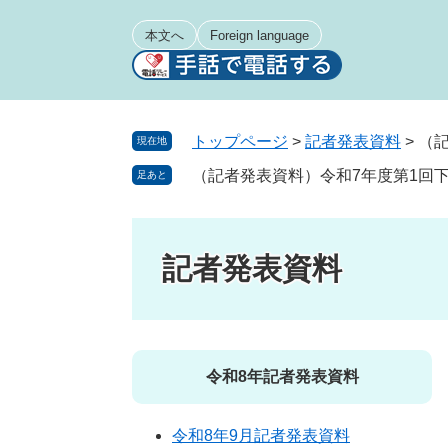
ペ
メ
ー
ニ
本文へ
Foreign language
ジ
ュ
の
ー
先
を
頭
飛
トップページ
>
記者発表資料
>
（
現在地
で
ば
（記者発表資料）令和7年度第1回
足あと
す
し
。
て
本
文
記者発表資料
へ
令和8年記者発表資料
令和8年9月記者発表資料