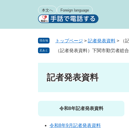
ペ
メ
ー
ニ
本文へ
Foreign language
ジ
ュ
の
ー
先
を
頭
飛
トップページ
>
記者発表資料
>
（
現在地
で
ば
（記者発表資料）下関市勤労者総
足あと
す
し
。
て
本
文
記者発表資料
へ
令和8年記者発表資料
令和8年9月記者発表資料