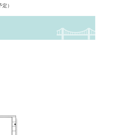
予定）
）